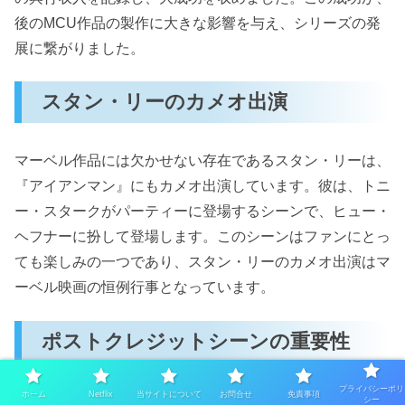
後のMCU作品の製作に大きな影響を与え、シリーズの発
展に繋がりました。
スタン・リーのカメオ出演
マーベル作品には欠かせない存在であるスタン・リーは、
『アイアンマン』にもカメオ出演しています。彼は、トニ
ー・スタークがパーティーに登場するシーンで、ヒュー・
ヘフナーに扮して登場します。このシーンはファンにとっ
ても楽しみの一つであり、スタン・リーのカメオ出演はマ
ーベル映画の恒例行事となっています。
ポストクレジットシーンの重要性
プライバシーポリ
ホーム
Netflix
当サイトについて
お問合せ
免責事項
『アイアンマン』のポストクレジットシーンは、MCUの
シー