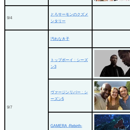
とろサーモンのクズメ
9/4
ンタリー
汚れなき子
トップボーイ : シーズ
ン3
ヴァージンリバー : シ
ーズン5
9/7
GAMERA -Rebirth-