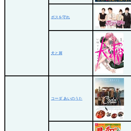
ボスを守れ
犬と屑
コーダ あいのうた