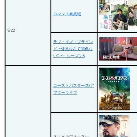
ロマンス暴風域
9/22
ラブ・イズ・ブライン
ド ~外見なんて関係な
い?!~ : シーズン5
ゴーストバスターズ/ア
フターライフ
スティルウォーター