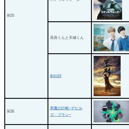
9/25
高良くんと天城くん
剣の詩
悪魔の計略~デビル
9/26
ズ・プラン~