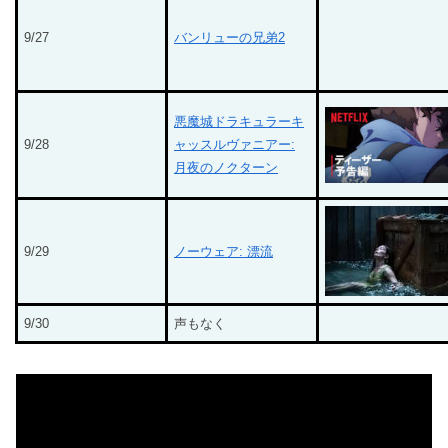
9/27
バンリューの兄弟2
悪魔城ドラキュラーキ
9/28
ャッスルヴァニアー:
月夜のノクターン
9/29
ノーウェア: 漂流
9/30
声もなく