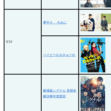
夢中さ、 きみに
9/18
ベイビーわるきゅーれ
劇場版シグナル 長期未
解決事件捜査班