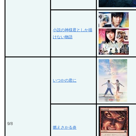
小説の神様君としか描
けない物語
いつかの君に
9/8
燃えさかる炎