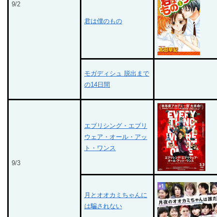
9/2
君は僕のもの
モガディシュ 脱出まで
の14日間
エブリシング・エブリ
ウェア・オール・アッ
ト・ワンス
9/3
月とオオカミちゃんに
は騙されない