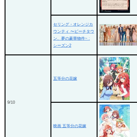
セリング・オレンジカ
ウンティ 〜ビーチタウ
ン、夢の豪華物件~ :
シーズン2
五等分の花嫁
9/10
映画 五等分の花嫁