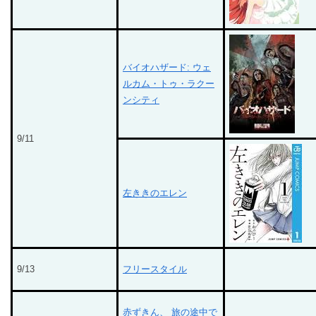
バイオハザード: ウェ
ルカム・トゥ・ラクー
ンシティ
9/11
左ききのエレン
9/13
フリースタイル
赤ずきん、 旅の途中で