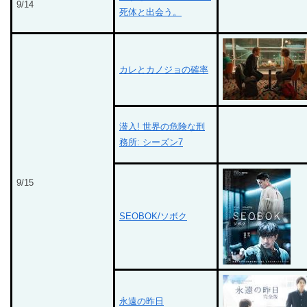
9/14
死体と出会う。
カレとカノジョの確率
潜入! 世界の危険な刑
務所: シーズン7
9/15
SEOBOK/ソボク
永遠の昨日